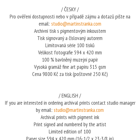
/ ČESKY /
Pro ověření dostupnosti nebo v případě zájmu a dotazů pište na
email:
studio@martinstranka.com
Archivní tisk s pigmentovým inkoustem
Tisk signovaný a číslovaný autorem
Limitovaná série 100 tisků
Velikost fotografie 594 x 420 mm
100 % bavlněný muzejní papír
Vysoká gramáž fine art papíru 315 gsm
Cena 9800 Kč za tisk (poštovné 250 Kč)
/ ENGLISH /
If you are interested in ordering archival prints contact studio manager
by email:
studio@martinstranka.com
Archival prints with pigment ink
Print signed and numbered by the artist
Limited edition of 100
Paper size 594 x 420 mm (16-1/2 x 23-3/8 in)