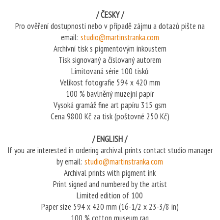
/ ČESKY /
Pro ověření dostupnosti nebo v případě zájmu a dotazů pište na
email:
studio@martinstranka.com
Archivní tisk s pigmentovým inkoustem
Tisk signovaný a číslovaný autorem
Limitovaná série 100 tisků
Velikost fotografie 594 x 420 mm
100 % bavlněný muzejní papír
Vysoká gramáž fine art papíru 315 gsm
Cena 9800 Kč za tisk (poštovné 250 Kč)
/ ENGLISH /
If you are interested in ordering archival prints contact studio manager
by email:
studio@martinstranka.com
Archival prints with pigment ink
Print signed and numbered by the artist
Limited edition of 100
Paper size 594 x 420 mm (16-1/2 x 23-3/8 in)
100 % cotton museum rag