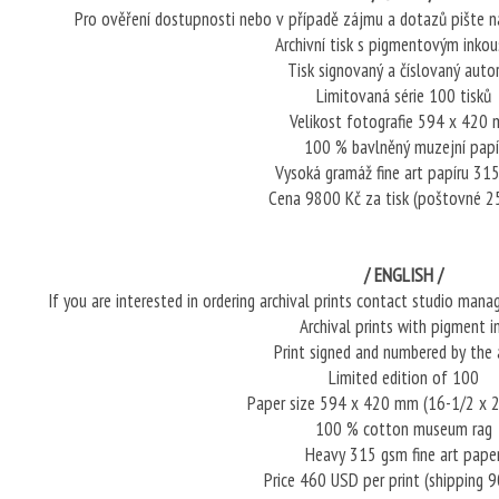
Pro ověření dostupnosti nebo v případě zájmu a dotazů pište n
Archivní tisk s pigmentovým inko
Tisk signovaný a číslovaný aut
Limitovaná série 100 tisků
Velikost fotografie 594 x 420
100 % bavlněný muzejní papí
Vysoká gramáž fine art papíru 31
Cena 9800 Kč za tisk (poštovné 2
/ ENGLISH /
If you are interested in ordering archival prints contact studio mana
Archival prints with pigment i
Print signed and numbered by the 
Limited edition of 100
Paper size 594 x 420 mm (16-1/2 x 2
100 % cotton museum rag
Heavy 315 gsm fine art pape
Price 460 USD per print (shipping 