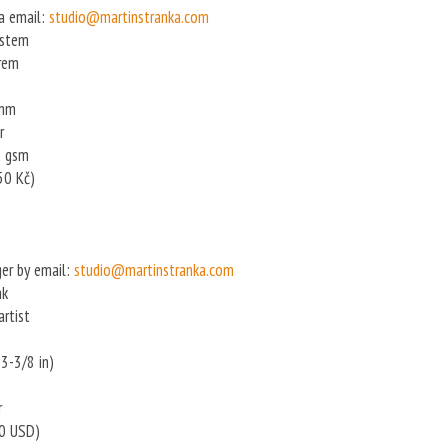
a email:
studio@martinstranka.com
ustem
orem
 mm
r
5 gsm
50 Kč)
ger by email:
studio@martinstranka.com
nk
artist
3-3/8 in)
r
90 USD)