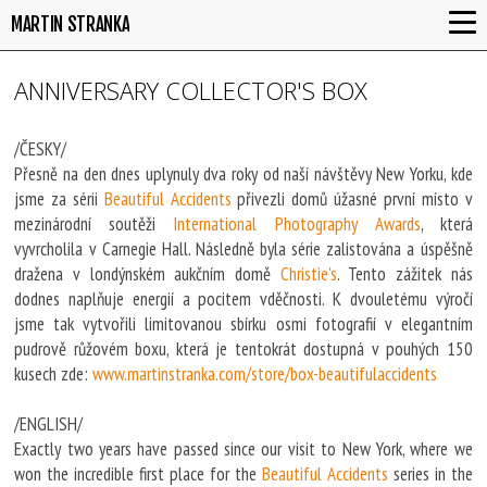
MARTIN STRANKA
ANNIVERSARY COLLECTOR'S BOX
/ČESKY/
Přesně na den dnes uplynuly dva roky od naší návštěvy New Yorku, kde
jsme za sérii
Beautiful Accidents
přivezli domů úžasné první místo v
mezinárodní soutěži
International Photography Awards
, která
vyvrcholila v Carnegie Hall. Následně byla série zalistována a úspěšně
dražena v londýnském aukčním domě
Christie's
. Tento zážitek nás
dodnes naplňuje energií a pocitem vděčnosti. K dvouletému výročí
jsme tak vytvořili limitovanou sbírku osmi fotografií v elegantním
pudrově růžovém boxu, která je tentokrát dostupná v pouhých 150
kusech zde:
www.martinstranka.com/store/box-beautifulaccidents
/ENGLISH/
Exactly two years have passed since our visit to New York, where we
won the incredible first place for the
Beautiful Accidents
series in the