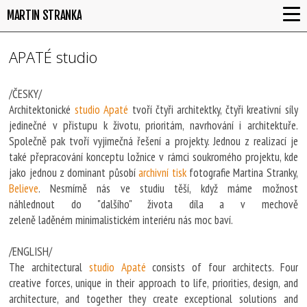
MARTIN STRANKA
APATÉ studio
/ČESKY/
Architektonické
studio Apaté
tvoří čtyři architektky, čtyři kreativní síly
jedinečné v přistupu k životu, prioritám, navrhování i architektuře.
Společně pak tvoří vyjimečná řešení a projekty. Jednou z realizací je
také přepracování konceptu ložnice v rámci soukromého projektu, kde
jako jednou z dominant působí
archivní tisk
fotografie Martina Stranky,
Believe
. Nesmírně nás ve studiu těší, když máme možnost
náhlednout do "dalšího" života díla a v mechově
zeleně laděném minimalistickém interiéru nás moc baví.
/ENGLISH/
The architectural
studio Apaté
consists of four architects. Four
creative forces, unique in their approach to life, priorities, design, and
architecture, and together they create exceptional solutions and