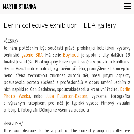
MARTIN STRANKA
Berlin collective exhibition - BBA gallery
/ČESKY/
Je nám potěšením být součástí právě probíhající kolektivní výstavy
berlínské
galerie BBA
. Má série
Boyhood
je spolu s díly dalších 19
finalistů soutěže Photography Prize nyní k vidění v prostoru Kühlhaus,
Berlin. Vizuální dokonalost, vyprávění příběhu, promyšlenost konceptu,
nebo třeba technickou zručnost autorů děl, mezi jinými aspekty
posuzovala porota složená z profesionálů v oboru umění. Jedním z
nich například Gen Sadakane, spoluzakladatel a kreativní ředitel
Berlin
Photo Weeku
, nebo
Julia Fullerton-Batten
, výtvarná fotografka
s výrazným rukopisem, pro něž je typický vysoce filmový vizuální
přístup k fotografii. Děkujeme všem za podporu.
/ENGLISH/
It is our pleasure to be a part of the currently ongoing collective