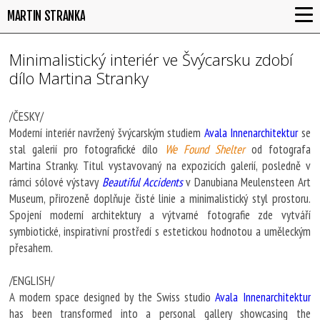
MARTIN STRANKA
Minimalistický interiér ve Švýcarsku zdobí
dílo Martina Stranky
/ČESKY/
Moderní interiér navržený švýcarským studiem
Avala Innenarchitektur
se
stal galerií pro fotografické dílo
We Found Shelter
od fotografa
Martina Stranky. Titul vystavovaný na expozicích galerií, posledně v
rámci sólové výstavy
Beautiful Accidents
v Danubiana Meulensteen Art
Museum, přirozeně doplňuje čisté linie a minimalistický styl prostoru.
Spojení moderní architektury a výtvarné fotografie zde vytváří
symbiotické, inspirativní prostředí s estetickou hodnotou a uměleckým
přesahem.
/ENGLISH/
A modern space designed by the Swiss studio
Avala Innenarchitektur
has been transformed into a personal gallery showcasing the