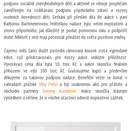
podporu sociálně znevýhodněných dětí a aktivně se věnuje projektům
zaměřeným na vzdělávání, podporu psychického zdraví a rozvoj
osobních dovedností dětí. Setkání při předání díla do aukce s paní
Barborou Bachmeierovou, ředitelkou nadace, bylo velmi inspirativní a
znovu připomnělo, jak důležité je podat pomocnou ruku a podpořit
druhé. Někteří z nich mají potenciál přinášet do světa pozitivní změny.
Zájemci měli šanci dražit poslední rámovaný kousek zcela vyprodané
edice, což představovalo pro hosty aukce unikátní příležitost.
Vyvolávací cena díla byla 10 tisíc Kč a aukce skončila finálním
příhozem ve výši 100 tisíc Kč. Gratulujeme kupci a především
děkujeme za takovou podporu nadace. Benefiční večer se konal v
zahradách pražské
Villy Pellé
a byl soukromou akcí pro přátele a
obchodní partnery
Simony Kijonkové
. Aukce skončila krásným
výsledkem a věříme, že si všichni účastníci odnesli inspirativní zážitek.