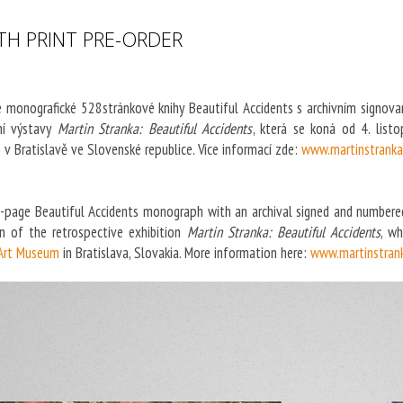
H PRINT PRE-ORDER
 monografické 528stránkové knihy Beautiful Accidents s archivním signovan
vní výstavy
Martin Stranka: Beautiful Accidents
, která se koná od 4. li
m
v Bratislavě ve Slovenské republice. Více informací zde:
www.martinstranka
-page Beautiful Accidents monograph with an archival signed and numbered
n of the retrospective exhibition
Martin Stranka: Beautiful Accidents
, w
Art Museum
in Bratislava, Slovakia. More information here:
www.martinstrank