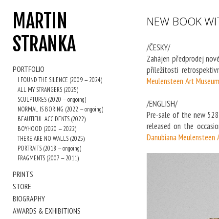
MARTIN
NEW BOOK WIT
STRANKA
/ČESKY/
Zahájen předprodej nové
PORTFOLIO
příležitosti retrospekti
I FOUND THE SILENCE (2009 — 2024)
Meulensteen Art Museu
ALL MY STRANGERS (2025)
SCULPTURES (2020 — ongoing)
/ENGLISH/
NORMAL IS BORING (2022 — ongoing)
Pre-sale of the new 528
BEAUTIFUL ACCIDENTS (2022)
released on the occasio
BOYHOOD (2020 — 2022)
Danubiana Meulensteen 
THERE ARE NO WALLS (2025)
PORTRAITS (2018 — ongoing)
FRAGMENTS (2007 — 2011)
PRINTS
STORE
BIOGRAPHY
AWARDS & EXHIBITIONS