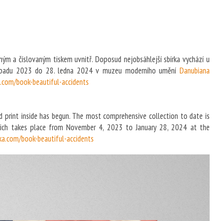
ým a číslovaným tiskem uvnitř. Doposud nejobsáhlejší sbírka vychází u
stopadu 2023 do 28. ledna 2024 v muzeu moderního umění
Danubiana
.com/book-beautiful-accidents
 print inside has begun. The most comprehensive collection to date is
hich takes place from November 4, 2023 to January 28, 2024 at the
a.com/book-beautiful-accidents