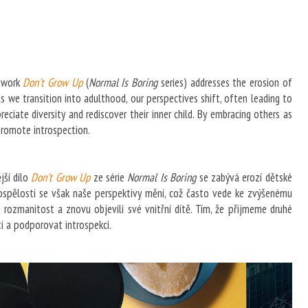
rtwork
Don't Grow Up
(
Normal Is Boring
series) addresses the erosion of
s we transition into adulthood, our perspectives shift, often leading to
ciate diversity and rediscover their inner child. By embracing others as
 promote introspection.
jší dílo
Don't Grow Up
ze série
Normal Is Boring
se zabývá erozí dětské
ospělosti se však naše perspektivy mění, což často vede ke zvýšenému
li rozmanitost a znovu objevili své vnitřní dítě. Tím, že přijmeme druhé
sti a podporovat introspekci.