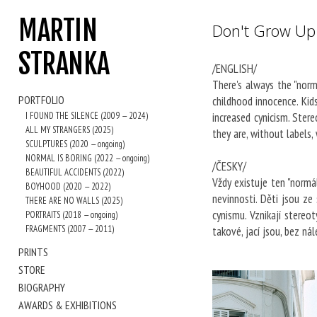
MARTIN
Don't Grow Up
STRANKA
/ENGLISH/
There's always the "norm
PORTFOLIO
childhood innocence. Kid
I FOUND THE SILENCE (2009 — 2024)
increased cynicism. Ster
ALL MY STRANGERS (2025)
they are, without labels,
SCULPTURES (2020 — ongoing)
NORMAL IS BORING (2022 — ongoing)
/ČESKY/
BEAUTIFUL ACCIDENTS (2022)
Vždy existuje ten "normál
BOYHOOD (2020 — 2022)
nevinnosti. Děti jsou z
THERE ARE NO WALLS (2025)
cynismu. Vznikají stereot
PORTRAITS (2018 — ongoing)
FRAGMENTS (2007 — 2011)
takové, jací jsou, bez ná
PRINTS
STORE
BIOGRAPHY
AWARDS & EXHIBITIONS