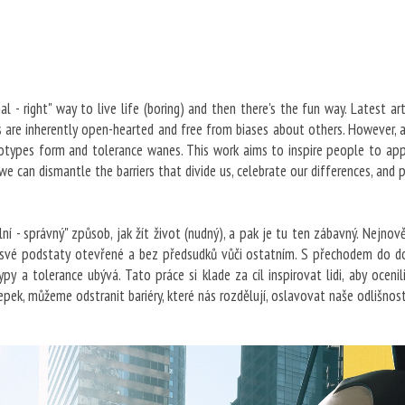
al - right" way to live life (boring) and then there's the fun way. Latest a
s are inherently open-hearted and free from biases about others. However, a
eotypes form and tolerance wanes. This work aims to inspire people to appre
 we can dismantle the barriers that divide us, celebrate our differences, and
ní - správný" způsob, jak žít život (nudný), a pak je tu ten zábavný. Nejnově
e své podstaty otevřené a bez předsudků vůči ostatním. S přechodem do d
ypy a tolerance ubývá. Tato práce si klade za cíl inspirovat lidi, aby oceni
lepek, můžeme odstranit bariéry, které nás rozdělují, oslavovat naše odlišno