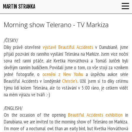
MARTIN STRANKA
Morning show Telerano - TV Markiza
/ČESKY/
Díky právě otevřené
výstavě Beautiful Accidents
v Danubianě, jsme
přijali pozvání do ranního vysílání Telerána na Markíze. Jsem více noční
sova než ranní ptáče, ale Kvetka Horváthová a Tomáš Juríček byli
skvělým ranním budíčkem. Povídali jsme o tom, co vše stojí za vznikem
jedné fotografie, o
ocenění z New Yorku
a úspěchu aukce série
Beautiful Accidents v londýnské
Christie's
. Užil jsem si to díky celému
týmu lidí kolem Telerána, ale to vstávání v 5:00 ráno, je celkem vidět
na mém výrazu ve tváři :-)
/ENGLISH/
On the occasion of the opening
Beautiful Accidents exhibition
in
Danubiana, we are invited to the morning show of Teleráno on Markíza.
I'm more of a nocturnal owl than an early bird, but Kvetka Horváthová