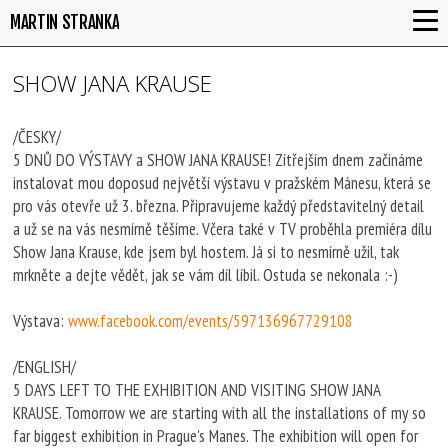
MARTIN STRANKA
SHOW JANA KRAUSE
/ČESKY/
5 DNŮ DO VÝSTAVY a SHOW JANA KRAUSE! Zítřejším dnem začínáme
instalovat mou doposud největší výstavu v pražském Mánesu, která se
pro vás otevře už 3. března. Připravujeme každý představitelný detail
a už se na vás nesmírně těšíme. Včera také v TV proběhla premiéra dílu
Show Jana Krause, kde jsem byl hostem. Já si to nesmírně užil, tak
mrkněte a dejte vědět, jak se vám díl líbil. Ostuda se nekonala :-)
Výstava:
www.facebook.com/events/597136967729108
/ENGLISH/
5 DAYS LEFT TO THE EXHIBITION AND VISITING SHOW JANA
KRAUSE. Tomorrow we are starting with all the installations of my so
far biggest exhibition in Prague's Manes. The exhibition will open for