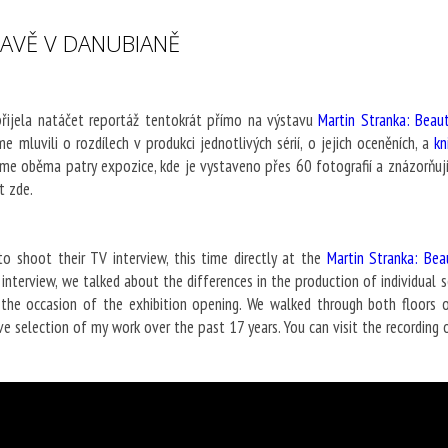
TAVĚ V DANUBIANĚ
přijela natáčet reportáž tentokrát přímo na výstavu
Martin Stranka: Beaut
 mluvili o rozdílech v produkci jednotlivých sérií, o jejich oceněních, a
k
jsme oběma patry expozice, kde je vystaveno přes 60 fotografií a znázorňuj
t zde.
o shoot their TV interview, this time directly at the
Martin Stranka: Bea
 interview, we talked about the differences in the production of individual 
he occasion of the exhibition opening. We walked through both floors o
e selection of my work over the past 17 years. You can visit the recording o