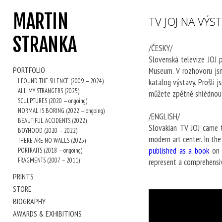
MARTIN
TV JOJ NA VÝS
STRANKA
/ČESKY/
Slovenská televize JOJ 
PORTFOLIO
Museum. V rozhovoru jsme
I FOUND THE SILENCE (2009 — 2024)
katalog výstavy. Prošli 
ALL MY STRANGERS (2025)
můžete zpětně shlédnou
SCULPTURES (2020 — ongoing)
NORMAL IS BORING (2022 — ongoing)
/ENGLISH/
BEAUTIFUL ACCIDENTS (2022)
Slovakian TV JOJ came t
BOYHOOD (2020 — 2022)
modern art center. In the
THERE ARE NO WALLS (2025)
published as a book
on t
PORTRAITS (2018 — ongoing)
FRAGMENTS (2007 — 2011)
represent a comprehensiv
PRINTS
STORE
BIOGRAPHY
AWARDS & EXHIBITIONS