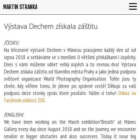
MARTIN STRANKA
Výstava Dechem získala záštitu
/ČESKY/
Na březnové výstavě Dechem v Mánesu pracujeme každý den už od
srpna 2018 a setkáváme se s menšími či většími překážkami i úspěchy.
Dnes s vámi můžeme sdílet velký úspěch a to rovnou dva! Výstava
Dechem získala záštitu od hlavního města Prahy a jako jediná podporu
světové organizace World Photography Organisation. Tohle jsou ty
chvíle, kdy věříme tomu, že jdeme po správné cestě! Děkuju za vaší
podporu skrze stovky zpráv, které posíláte. Vážím si toho!
Odkaz na
facebook událost ZDE.
/ENGLISH/
We have been working on the March exhibition"Breath" at Mánes
Gallery every day since August 2018 and on the journey, we encounter
smaller or bigger obstacles and also successes. Today it isour big