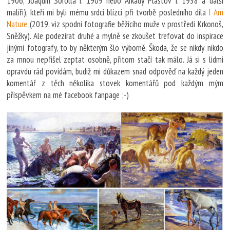
1906, Joaquín Sorolla r. 1909 nebo Arkady Plastov r. 1938 a další
malíři), kteří mi byli mému srdci blízcí při tvorbě posledního díla
I Am
Nature
(2019, viz spodní fotografie běžícího muže v prostředi Krkonoš,
Sněžky). Ale podezírat druhé a mylně se zkoušet trefovat do inspirace
jinými fotografy, to by některým šlo výborně. Škoda, že se nikdy nikdo
za mnou nepřišel zeptat osobně, přitom stačí tak málo. Já si s lidmi
opravdu rád povídám, budiž mi důkazem snad odpověď na každý jeden
komentář z těch několika stovek komentářů pod každým mým
příspěvkem na mé facebook fanpage ;-)