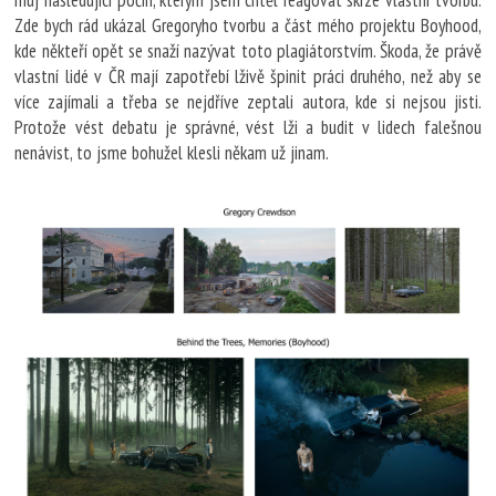
muj následující počin, kterým jsem chtěl reagovat skrze vlastni tvorbu.
Zde bych rád ukázal Gregoryho tvorbu a část mého projektu Boyhood,
kde někteří opět se snaží nazývat toto plagiátorstvím. Škoda, že právě
vlastní lidé v ČR mají zapotřebí lživě špinit práci druhého, než aby se
více zajímali a třeba se nejdříve zeptali autora, kde si nejsou jisti.
Protože vést debatu je správné, vést lži a budit v lidech falešnou
nenávist, to jsme bohužel klesli někam už jinam.