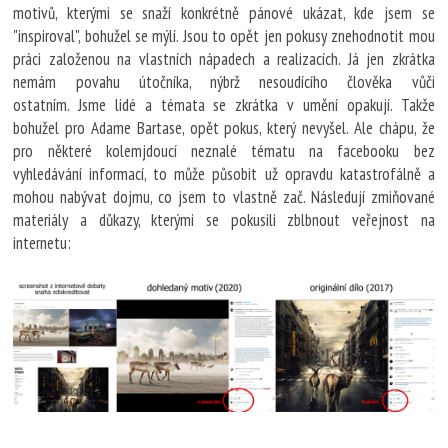
motivů, kterými se snaží konkrétně pánové ukázat, kde jsem se
"inspiroval", bohužel se mýlí. Jsou to opět jen pokusy znehodnotit mou
práci založenou na vlastních nápadech a realizacích. Já jen zkrátka
nemám povahu útočníka, nýbrž nesoudícího člověka vůči
ostatním. Jsme lidé a témata se zkrátka v umění opakují. Takže
bohužel pro Adame Bartase, opět pokus, který nevyšel. Ale chápu, že
pro některé kolemjdoucí neznalé tématu na facebooku bez
vyhledávání informací, to může působit už opravdu katastrofálně a
mohou nabývat dojmu, co jsem to vlastně zač. Následují zmiňované
materiály a důkazy, kterými se pokusili zblbnout veřejnost na
internetu: