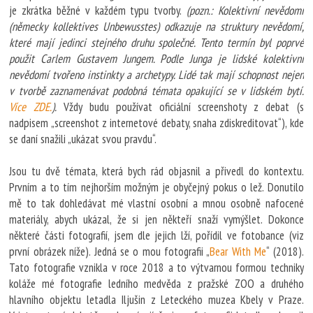
je zkrátka běžné v každém typu tvorby.
(pozn.: Kolektivní nevědomí
(německy kollektives Unbewusstes) odkazuje na struktury nevědomí,
které mají jedinci stejného druhu společné. Tento termín byl poprvé
použit Carlem Gustavem Jungem. Podle Junga je lidské kolektivní
nevědomí tvořeno instinkty a archetypy. Lidé tak mají schopnost nejen
v tvorbě zaznamenávat podobná témata opakující se v lidském bytí.
Více ZDE.
).
Vždy budu používat oficiální screenshoty z debat (s
nadpisem „screenshot z internetové debaty, snaha zdiskreditovat“), kde
se daní snažili „ukázat svou pravdu“.
Jsou tu dvě témata, která bych rád objasnil a přivedl do kontextu.
Prvním a to tím nejhorším možným je obyčejný pokus o lež. Donutilo
mě to tak dohledávat mé vlastní osobní a mnou osobně nafocené
materiály, abych ukázal, že si jen někteří snaží vymýšlet. Dokonce
některé části fotografií, jsem dle jejich lží, pořídil ve fotobance (viz
první obrázek níže). Jedná se o mou fotografii „
Bear With Me
“ (2018).
Tato fotografie vznikla v roce 2018 a to výtvarnou formou techniky
koláže mé fotografie ledního medvěda z pražské ZOO a druhého
hlavního objektu letadla Iljušin z Leteckého muzea Kbely v Praze.