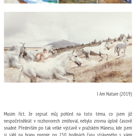
I Am Nature (2019)
Musím říct, že sepsat můj pohled na toto téma, co jsem již
nespočetněkrát v rozhovorech zmiňoval, nebylo zrovna úplně časově
snadné. Především po tak velké výstavě v pražském Mánesu, kde jsem
si sáhl na hranu energie po 250 hodinách času stráveného s vámi