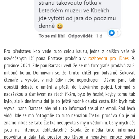
Pro představu kdo vede tuto celou kauzu, jedna z dalších veřejně
usvědčených lží pana Bartase proběhla v
rozhovoru pro iDnes
9.
prosince 2021. Zde pan Bartas uvedl, že se má fotografie prodává za 8
miliónů korun. Domnívám se, že tímto chtěl jen bulvárně šokovat
čtenáře a vyvolat v nich údiv nebo nepochopení. Dávno jsme tak
opustili debatu o umění a přešli do bulvárního pojetí. Upřímně s
nadsázkou a úsměvem na rtech říkám, bylo by hezké, kdyby tomu tak
bylo, ale k dnešnímu dni je to ještě hodně daleká cesta. Rád bych tak
vyzval pana Bartase, aby mi tuto informaci zaslal na email. Rád bych
viděl, kde se má fotografie za tuto nemalou částku prodává. Co je mi
známo, nikde se tato částka neobjevila s mým vědomím. Ceny mých děl
jsou na internetu dohledatelné. Škoda, že média tuto informaci
neověřila a dala tak prostor pro lživou a negativní emoce budící