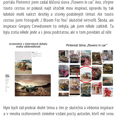
portálu Pinterest jsem zadal klíčová slova „Flowers in car“. Ano, zřejme
touto cestou se pokusil najít útočník mou inspiraci, opravdu by tak
kdokoli mohl nalézt desítky a stovky podobných témat. Ale touto
cestou jsem fotografii „I Bloom For You“ skutečně netvořil. Škoda, ani
inspirace Gregory Crewdsonem to nebyla, jak jsem někde zahlédl. Ta
byla zcela někde jinde a s jinou podstatou, ale o tom povídám až níže.
Nyní bych rád probral druhé téma a tím je skutečná a vědomá inspirace
a v mnoha rozhovorech zmíněné vzdání pocty autorům, kteří mě svou