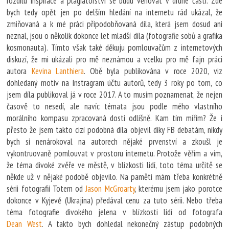
rozdílu inspirace a plagiátorství se budu věnovat v druhé části. Zde
bych tedy opět jen po delším hledání na internetu rád ukázal, že
zmiňovaná a k mé práci připodobňovaná díla, která jsem dosud ani
neznal, jsou o několik dokonce let mladší díla (fotografie sobů a grafika
kosmonauta). Tímto však také děkuju pomlouvačům z internetových
diskuzí, že mi ukázali pro mě neznámou a vcelku pro mě fajn práci
autora
Kevina Lanthiera
. Obě byla publikována v roce 2020, viz
dohledaný motiv na Instragram účtu autorů, tedy 3 roky po tom, co
jsem díla publikoval já v roce 2017. A to musím poznamenat, že nejen
časově to nesedí, ale navíc témata jsou podle mého vlastního
morálního kompasu zpracovaná dosti odlišně. Kam tím mířím? Že i
přesto že jsem takto cizí podobná díla objevil díky FB debatám, nikdy
bych si nenárokoval na autorech nějaké prvenství a zkoušl je
vykontruovaně pomlouvat v prostoru internetu. Protože věřím a vím,
že téma divoké zvěře ve městě, v blízkosti lidí, toto téma určitě se
někde už v nějaké podobě objevilo. Na paměti mám třeba konkrétně
sérii fotografií Totem od
Jason McGroarty
, kterému jsem jako porotce
dokonce v Kyjevě (Ukrajina) předával cenu za tuto sérii. Nebo třeba
téma fotografie divokého jelena v blízkosti lidí od fotografa
Dean West
. A takto bych dohledal nekonečný zástup podobných