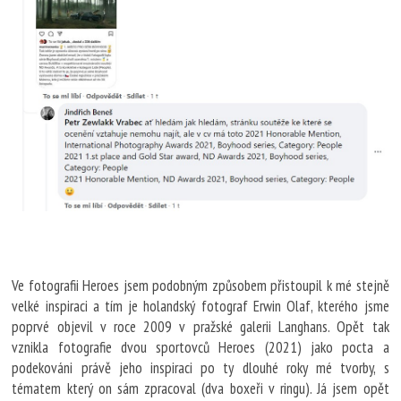
Ve fotografii Heroes jsem podobným způsobem přistoupil k mé stejně
velké inspiraci a tím je holandský fotograf Erwin Olaf, kterého jsme
poprvé objevil v roce 2009 v pražské galerii Langhans. Opět tak
vznikla fotografie dvou sportovců Heroes (2021) jako pocta a
podekováni právě jeho inspiraci po ty dlouhé roky mé tvorby, s
tématem který on sám zpracoval (dva boxeři v ringu). Já jsem opět