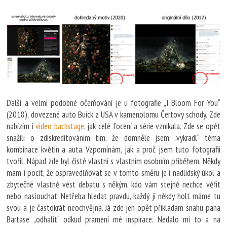
Další a velmi podobné očerňování je u fotografie „I Bloom For You“
(2018), dovezené auto Buick z USA v kamenolomu Čertovy schody. Zde
nabízím i
video backstage
, jak celé focení a série vznikala. Zde se opět
snažili o zdiskreditováním tím, že domněle jsem „vykradl“ téma
kombinace květin a auta. Vzpomínám, jak a proč jsem tuto fotografii
tvořil. Nápad zde byl čistě vlastní s vlastním osobním příběhem. Někdy
mám i pocit, že ospravedlňovat se v tomto směru je i nadlidský úkol a
zbytečné vlastně vést debatu s někým, kdo vám stejně nechce věřit
nebo naslouchat. Netřeba hledat pravdu, každý jí někdy holt máme tu
svou a je častokrát neochvějná. Já zde jen opět přikládám snahu pana
Bartase „odhalit“ odkud pramení mé inspirace. Nedalo mi to a na