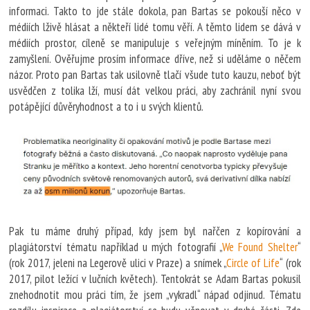
informaci. Takto to jde stále dokola, pan Bartas se pokouší něco v
médiích lživě hlásat a někteří lidé tomu věří. A těmto lidem se dává v
médiích prostor, cíleně se manipuluje s veřejným míněním. To je k
zamyšlení. Ověřujme prosím informace dříve, než si uděláme o něčem
názor. Proto pan Bartas tak usilovně tlačí všude tuto kauzu, neboť být
usvědčen z tolika lží, musí dát velkou práci, aby zachránil nyní svou
potápějící důvěryhodnost a to i u svých klientů.
Pak tu máme druhý případ, kdy jsem byl nařčen z kopírování a
plagiátorství tématu například u mých fotografií „
We Found Shelter
“
(rok 2017, jeleni na Legerově ulici v Praze) a snímek „
Circle of Life
“ (rok
2017, pilot ležící v lučních květech). Tentokrát se Adam Bartas pokusil
znehodnotit mou práci tím, že jsem „vykradl“ nápad odjinud. Tématu