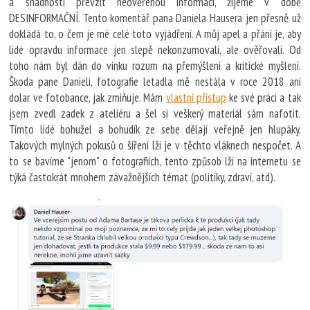
a snadnosti převzít neověřenou informaci, žijeme v době
DESINFORMAČNÍ. Tento komentář pana Daniela Hausera jen přesně už
dokládá to, o čem je mé celé toto vyjádření. A můj apel a přání je, aby
lidé opravdu informace jen slepě nekonzumovali, ale ověřovali. Od
toho nám byl dán do vínku rozum na přemýšlení a kritické myšlení.
Škoda pane Danieli, fotografie letadla mě nestála v roce 2018 ani
dolar ve fotobance, jak zmiňuje. Mám
vlastní přístup
ke své práci a tak
jsem zvedl zadek z ateliéru a šel si veškerý materiál sám nafotit.
Tímto lidé bohužel a bohudík ze sebe dělají veřejně jen hlupáky.
Takových mylných pokusů o šíření lži je v těchto vláknech nespočet. A
to se bavíme "jenom" o fotografiích, tento způsob lží na internetu se
týká častokrát mnohem závažnějších témat (politiky, zdraví, atd).