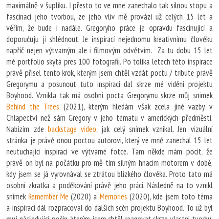
maximálně v šuplíku. I přesto to ve mne zanechalo tak silnou stopu a
fascinaci jeho tvorbou, ze jeho vliv mě provází už celých 15 let a
věřím, že bude i nadále. Gregoryho práce je opravdu fascinující a
doporučuju ji shlédnout. Je inspirací nejednomu kreativnímu člověku
napříč nejen výtvarným ale i filmovým odvětvím. Za tu dobu 15 let
mé portfolio skýtá pres 100 fotografii. Po tolika letech této inspirace
právě přisel tento krok, kterým jsem chtěl vzdát poctu / tribute právě
Gregorymu a posunout tuto inspiraci dal skrze mé viděni projektu
Boyhood. Vznikla tak má osobni pocta Gregorymu skrze můj snimek
Behind the Trees
(2021), kterým hledám však zcela jiné vazby v
Chlapectvi než sám Gregory v jeho tématu v amerických předměstí.
Nabízím zde
backstage video
, jak celý snímek vznikal. Jen vizuální
stránka je právě onou poctou autorovi, který ve mně zanechal 15 let
neutuchající inspiraci ve výtvarné fotce. Tam někde mám pocit, že
právě on byl na počátku pro mě tím silným hnacím motorem v době,
kdy jsem se já vyrovnával se ztrátou blízkého člověka. Proto tato má
osobní zkratka a poděkování právě jeho práci. Následně na to vznikl
snímek
Remember Me
(2020) a
Memories
(2020), kde jsem toto téma
a inspiraci dál rozpracoval do dalších scén projektu Boyhood. To už byl