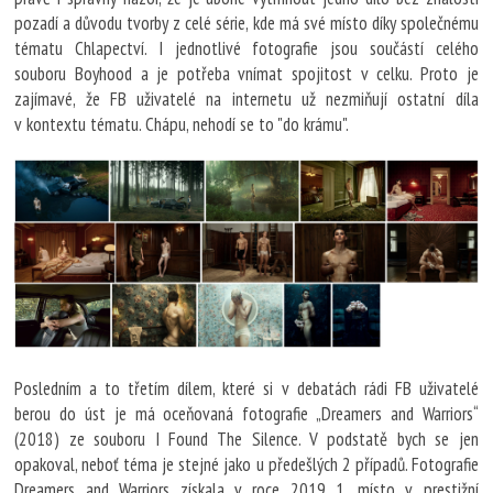
pozadí a důvodu tvorby z celé série, kde má své místo díky společnému
tématu Chlapectví. I jednotlivé fotografie jsou součástí celého
souboru Boyhood a je potřeba vnímat spojitost v celku. Proto je
zajímavé, že FB uživatelé na internetu už nezmiňují ostatní díla
v kontextu tématu. Chápu, nehodí se to "do krámu".
Posledním a to třetím dílem, které si v debatách rádi FB uživatelé
berou do úst je má oceňovaná fotografie „Dreamers and Warriors“
(2018) ze souboru I Found The Silence. V podstatě bych se jen
opakoval, neboť téma je stejné jako u předešlých 2 případů. Fotografie
Dreamers and Warriors získala v roce 2019 1. místo v prestižní