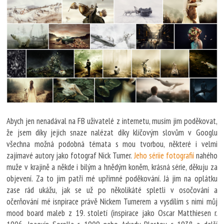
Abych jen nenadával na FB uživatelé z internetu, musím jim poděkovat,
že jsem díky jejich snaze nalézat díky klíčovým slovům v Googlu
všechna možná podobná témata s mou tvorbou, některé i velmi
zajímavé autory jako fotograf Nick Turner.
Jeho sériie fotografií
nahého
muže v krajině a někde i bilým a hnědým koněm, krásná série, děkuju za
objevení. Za to jim patří mé upřímné poděkování. Já jim na oplátku
zase rád ukážu, jak se už po několikáté spletli v osočování a
očerňování mé isnpirace právě Nickem Turnerem a vysdílím s nimi můj
mood board maleb z 19. století (inspirace jako Oscar Matthiesen r.