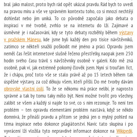
bral jako malost, proto bych rád opět ukázal pravdu. Rád bych to uvedl
na pravou míru a vše ve správném kontextu toho, co si mnozí nechtějí
dohledat nebo jim uniká. To co původně započalo jako debata o
inspiraci v mé tvorbě, zvrhlo se na internetu do lží. Zajímavé a
úsměvné je i načasování, kdy se tyto debaty rozběhly během
výstavy
v pražském Mánesu
, kde jsme byli každý den pro tisíce návštěvníků,
zatímco se někteří snažili poškodit mé jméno a práci. Opravdu jsem
neměl čas řešit internetové slušně řečeno přestřelky, naopak jsem 250
hodin svého času trávil s návštěvníky osobně v galerii. Kdo mě zná
osobně, pak ví, jak extrémně pokorný člověk jsem. Nyní si troufám říct,
že i chápu, proč toto vše se stalo právě až po 15 letech během tak
úspěšné výstavy, za což děkuju všem, kteří přišli. Do mé tvorby dávám
obrovské vlastní úsilí
. To že se někomu má práce nelíbí, je naprosto
správné a tak by tomu taky mělo být. Není možné tvořit pro všechny,
zalíbit se všem a každý si najde to své, co s ním rezonuje. To není ten
problém – ten opravdu elementární problém nastává, když se někdo
domnívá, že přináší pravdu a přitom se jedná jen o mylný pohled na
téma inspirace nebo dokonce plagiátorství. Navíc tato skupina i po
vyvrácení lží vložila tyto nepravdivé informace dokonce na
Wikipedii
.