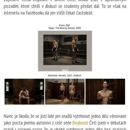
pozadím, které chtěl v diskuzi se studenty předat dál. To se však na
internetu na facebooku dá jen stěží čekat častokrát.
Navíc je škoda, že se jistí lidé jen snažili vytrhnout jedno dílo věnované
jako pocta jinému autorovi z celé série
Boyhood
. Četl jsem v debatách
právě i správný názor, že je ubohé vytrhnout jedno dílo bez znalosti