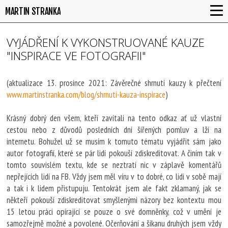
MARTIN STRANKA
VYJÁDŘENÍ K VYKONSTRUOVANÉ KAUZE
"INSPIRACE VE FOTOGRAFII"
(aktualizace 13. prosince 2021: Závěrečné shrnutí kauzy k přečtení
www.martinstranka.com/blog/shrnuti-kauza-inspirace
)
Krásný dobrý den všem, kteří zavítali na tento odkaz ať už vlastní
cestou nebo z důvodů posledních dní šířených pomluv a lží na
internetu. Bohužel už se musím k tomuto tématu vyjádřit sám jako
autor fotografií, které se pár lidí pokouší zdiskreditovat. A činím tak v
tomto souvislém textu, kde se neztratí nic v záplavě komentářů
nepřejících lidí na FB. Vždy jsem měl víru v to dobré, co lidi v sobě mají
a tak i k lidem přistupuju. Tentokrát jsem ale fakt zklamaný, jak se
někteří pokouší zdiskreditovat smyšlenými názory bez kontextu mou
15 letou práci opírající se pouze o své domněnky, což v umění je
samozřejmě možné a povolené. Očerňování a šikanu druhých jsem vždy