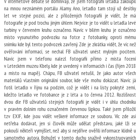
V internetové debatě se domnívají, že jsem fotografii letadla zakoupil
na mnou neznámém portálu Alamy. Ano, letadlo tam stojí už desítky
let ve stejné pozici, ale z přiložených fotografií je vidět, že má
fotografie je pod trochu jiným úhlem. Nejvíce je to vidět u letadla levé
turbíny v červeném kruhu označeno. Navíc v bílém kruhu je označeno
místo vysunutého podvozku na fotce z fotobanky, oproti mému
snímku kde byl tento podvozek zavřený. Zde je zkrátka vidět, že víc než
ověřování informací, se nechal FB uživatel unést mylným pocitem.
Navíc jsem v telefonu nalezl fotografii přímo z místa focení
v Leteckém muzeu Kbely, kde je uvedený v informacích i čas (říjen 2018
a místo na mapě). Chápu, FB uživatel netušil, že jako autor všech
materiálů vlastním originální soubor, kde vše mohu dokázat. Navíc já
fotil letadlo v říjnu na podzim, což je vidět i na listy pokryté zemi,
kdežto letadlo ve fotobance je z léta a to června 2012. Rozlišnost
dvou dle FB uživatelů stejných fotografií je vidět i v úhlu chodníku
v pravém dolním rohu označeném červenou šipkou. Také jsem přiložil
tzv EXIF, kde jsou vidět veškeré informace ze souboru. Víc zde asi
netřeba dodávat, jen si člověk může udělat představu, jaké lži se
pokouší někteří vymýšlet, než aby si nejdříve ověřili informace klidně u
samotného autora. Bohužel v tomto duchu snaživě vykonstruovaných