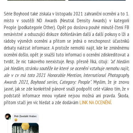
Série Boyhood také získala v listopadu 2021 zahraniční ocenění a to 1.
místo v soutěži ND Awards (Neutral Density Awards) v kategorii
People (podkategorie Other). Opět po doslova pouhé minutě čtení FB
nenávistné a odsuzující diskuze dohledávám další a další pokusy o lži a
rádoby výsměch ocenění a přitom se jedná o neschopnost účastníků
debaty nalézat informace. A protože nemohli najit, kde ke zmíněnému
ocenění došlo, opět je snažší tuto informaci o ocenění zdiskreditovat a
tvrdit, že nic takového neexistuje. Resp. přesně říká, cituji:
"ať hledám
jak hledám, stránku soutěže ke které se ocenění vztahuje nemohu najít,
ale v cv má toto 2021 Honorable Mention, International Photography
Awards 2021, Boyhood series, Category: People"
. Myslím, že je znovu
jasné, jak se zde konkrétně pánové snaží podpořit celé vlákno tím, že v
podstatě informace mnou vydané nejsou možná ani pravda. Škoda,
přitom stačí jen víc hledat a zde dodávám
LINK NA OCENĚNÍ
.