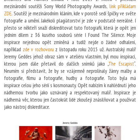
mezinárodní soutěži Sony World Photography Awards,
link příkládam
ZDE
. Soutěž je mezinárodním kláním, kde v porotě sedí špičky ve světe
fotografie a umění. Jakékoli plagiátorství je zde v podstatě nereálné. I
přesto se někteří snaží diskreditovat tuto fotografii, která je opět jen
jedním dílem z 36 kusého souborů série I Found The Silence. Moje
inspirace nejednou opět zmíněná a tudíž nejde o žádné odhalení,
například
zde v rozhovoru
z listopadu roku 2015 už. Australský malíř
Jeremy Geddes jehož obraz sám v ateliéru vlastním, byl mou inspirací,
kterou jsem dále přetavil do dalších snímků jako „
The Escapist
“.
Neumím si představit, že by se vzájemně neprolínaly žánry malby a
fotografie, filmu a fotografie, hudby a fotografie. Toto byla má
inspirace celou jeho sérií s kosmonauty. Opět nabízím k nahlédnutí jeho
nádhernou tvorbu jako uznávaný a respektovaný malíř. Inspirace je
nádherná věc, kterou jen častokrát lidé zkoušejí znásilňovat a používat
jako nástroj diskreditace.