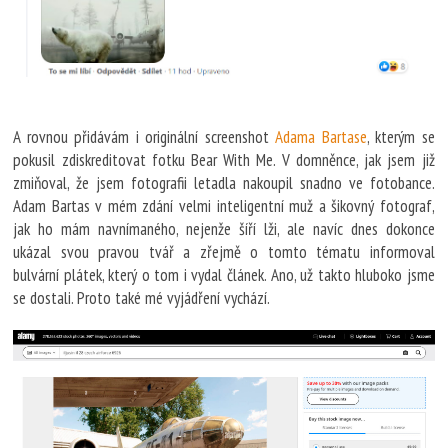
A rovnou přidávám i originální screenshot
Adama Bartase
, kterým se
pokusil zdiskreditovat fotku Bear With Me. V domněnce, jak jsem již
zmiňoval, že jsem fotografii letadla nakoupil snadno ve fotobance.
Adam Bartas v mém zdání velmi inteligentní muž a šikovný fotograf,
jak ho mám navnímaného, nejenže šíří lži, ale navíc dnes dokonce
ukázal svou pravou tvář a zřejmě o tomto tématu informoval
bulvární plátek, který o tom i vydal článek. Ano, už takto hluboko jsme
se dostali. Proto také mé vyjádření vychází.