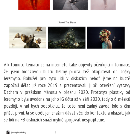
A k tomuto tématu se na internetu také objevily očerňující informace,
že jsem bronzovou bustu helmy pilota též okopíroval od sošky
Jeremyho. Bohužel pro tyto lidi v diskuzích, neboť jsme na bustě
započali dělat již roce 2019 a prezentovali ji při otevření výstavy
Dechem v pražském Mánesu v březnu 2020. Prototyp plastiky od
Jeremyho byla uvedena na jeho IG účtu až v září 2020, tedy o 6 měsíců
později. A rád bych podotknul, že toto není žádný závod, kdo s čím
přišel první. Já se opět jen snažím dávat věci do kontextu a ukázat, jak
se lidi na FB diskuzích snaží mylně spojovat nespojitelné.