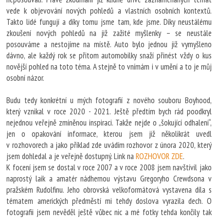
vede k objevování nových pohledů a vlastních osobních kontextů.
Takto lidé fungují a díky tomu jsme tam, kde jsme. Díky neustálému
zkoušení nových pohledů na již zažité myšlenky – se neustále
posouváme a nestojíme na místě. Auto bylo jednou již vymyšleno
dávno, ale každý rok se přitom automobilky snaží přinést vždy o kus
novější pohled na toto téma. A stejně to vnímám i v umění a to je můj
osobní názor.
Budu tedy konkrétní u mých fotografií z nového souboru Boyhood,
který vznikal v roce 2020 - 2021. Ještě předtím bych rád poodkryl
nejednou veřejně zmíněnou inspiraci. Takže nejde o „šokující odhalení“,
jen o opakování informace, kterou jsem již několikrát uvedl
v rozhovorech a jako příklad zde uvádím rozhovor z února 2020, který
jsem dohledal a je veřejně dostupný. Link na
ROZHOVOR ZDE
.
K focení jsem se dostal v roce 2007 a v roce 2008 jsem navštívil jako
naprostý laik a amatér nádhernou výstavu Gregoryho Crewdsona v
pražském Rudolfinu. Jeho obrovská velkoformátová vystavena díla s
tématem amerických předměstí mi tehdy doslova vyrazila dech. O
fotografii jsem nevěděl ještě vůbec nic a mé fotky tehda končily tak