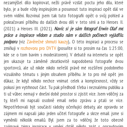
nezamýšlel dílo kopírovat, nežli právě vzdát poctu jeho dílu, které
bylo, je a bude vždy inspirujícím a posunout tuto inspirací opět dál ve
svém vidění. Rozvinul jsem tak tuto fotografii opět o svůj pohled a
pokračovaní příběhu do dalších dvou děl v teto sérii a to Heroes II.
(2021) a Heroes III. (2021).
Navíc si je sám fotograf Erwin Olaf mé
práce a inspirace vědom a studio nám v dalších počinech vyjádřilo
podporu
(viz
Závěrečné shrnutí kauzy
)
.
O této inspiraci a procesu se
zmiňuji v
rozhovoru pro DVTV
(posuňte si to prosím na čas 1:25:00,
kde se o tom bavím s moderátorem). V debatě na internetu se opět
jen ukazuje ta záměrně zkratkovitě napodobená fotografie dvou
sportovců, ale už nikde nikdo neřešil právě mé rozšíření podobného
vizuálního tématu s jiným obsahem příběhu. Je to pro mě opět jen
důkaz, že když někdo nechce vnímat celek a komplexnost, vždy se
pokusí jen vytrhnout část. Tu pak předhodí třeba i neznalému publiku a
ti už vůbec nemají v dnešní době prostor si zjistit více. Jsem vděčný za
ty, kteří mi napsali osobně email nebo zprávu a ptali se více.
Nepotřebovali být součástí rádoby očerňující debaty, ale opravdu se
zájmem mi napsali jako jeden učitel fotografie a skrze email jsme si
vyměnili několik emailů. Byl jsem za to vděčný, že toto obecně
zajímavé téma inspirace v umění chtěl někdo znát s opravdovým