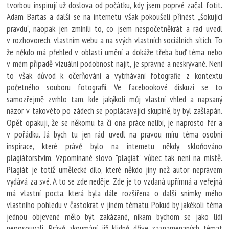
tvorbou inspirují už doslova od počátku, kdy jsem poprvé začal fotit.
Adam Bartas a další se na internetu však pokoušeli přinést „šokující
pravdu“, naopak jen zmínili to, co jsem nespočetněkrát a rád uvedl
v rozhovorech, vlastním webu a na svých vlastních sociálních sítích. To
že někdo má přehled v oblasti umění a dokáže třeba buď téma nebo
v mém případě vizuální podobnost najít, je správné a neskrývané. Není
to však důvod k očerňování a vytrhávání fotografie z kontextu
početného souboru fotografií. Ve facebookové diskuzi se to
samozřejmě zvrhlo tam, kde jakýkoli můj vlastní vhled a napsaný
názor v takovéto po zádech se poplácávající skupině, by byl zašlapán.
Opět opakuji, že se někomu ta či ona práce nelíbí, je naprosto fér a
v pořádku. Já bych tu jen rád uvedl na pravou míru téma osobní
inspirace, které právě bylo na internetu někdy skloňováno
plagiátorstvím. Vzpomínané slovo "plagiát" vůbec tak není na místě.
Plagiát je totiž umělecké dílo, které někdo jiny než autor neprávem
vydává za své. A to se zde neděje. Zde je to vzdaná upřímná a veřejná
má vlastní pocta, která byla dále rozšířena o další snímky mého
vlastního pohledu v častokrát v jiném tématu. Pokud by jakékoli téma
jednou objevené mělo být zakázané, nikam bychom se jako lidi
neposouvali. Právě zkoumání již klidně dříve zaznamenaných témat