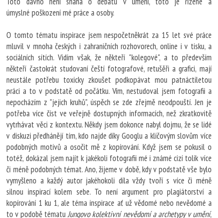
Toto dávno není snaha o debatu v umění, toto je řízené a
úmyslné poškození mé práce a osoby.
O tomto tématu inspirace jsem nespočetněkrát za 15 let své práce
mluvil v mnoha českých i zahraničních rozhovorech, online i v tisku, a
sociálních sítích. Vidím však, že někteří "kolegové", a to především
někteří častokrát studovaní čeští fotografové, retušěři a grafici, mají
neustále potřebu toxicky zkoušet podkopávat mou patnáctiletou
práci a to v podstatě od počátku. Vím, nestudoval jsem fotografii a
nepocházím z "jejich kruhů", úspěch se zde zřejmě neodpouští. Jen je
potřeba více číst ve veřejně dostupných informacích, než zkratkovitě
vytrhávat věci z kontextu. Někdy jsem dokonce nabyl dojmu, že se lidé
v diskuzi předhánějí tím, kdo najde díky Googlu a klíčovým slovům více
podobných motivů a osočit mě z kopírování. Když jsem se pokusil o
totéž, dokázal jsem najít k jakékoli fotografii mé i známé cizí tolik více
či méně podobných témat. Ano, žijeme v době, kdy v podstatě vše bylo
vymyšleno a každý autor jakéhokoli díla vždy tvoří s více či méně
silnou inspirací kolem sebe. To není argument pro plagiátorství a
kopírování 1 ku 1, ale téma inspirace ať už vědomé nebo nevědomé a
to v podobě tématu
Jungovo kolektivní nevědomí a archetypy v umění
,